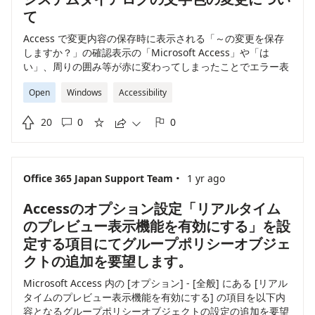
て
Access で変更内容の保存時に表示される「～の変更を保存
しますか？」の確認表示の「Microsoft Access」や「は
い」、周りの囲み等が赤に変わってしまったことでエラー表
示と見間違えてしまうため、色の変更をできる機能の実装を
Open
Windows
Accessibility
要望します。

20
0
0





·
Office 365 Japan Support Team
1 yr ago
Accessのオプション設定「リアルタイム
のプレビュー表示機能を有効にする」を設
定する項目にてグループポリシーオブジェ
クトの追加を要望します。
Microsoft Access 内の [オプション] - [全般] にある [リアル
タイムのプレビュー表示機能を有効にする] の項目を以下内
容となるグループポリシーオブジェクトの設定の追加を要望