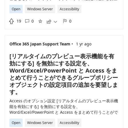
します。 ・チェックなし (無効) に設定する ・ユーザーが変
Open
Windows Server
Accessibility
更できないようにグレーアウト状態にする

19
0
0





·
Office 365 Japan Support Team
1 yr ago
[リアルタイムのプレビュー表示機能を有
効にする] を無効にする設定を、
Word/Excel/PowerPoint と Access をま
とめて行うことができるグループポリシー
オブジェクトの設定項目の追加を要望しま
す。
Access のオプション設定 [リアルタイムのプレビュー表示機
能を有効にする] を無効にする設定を、
Word/Excel/PowerPoint と Access をまとめて行うことがで
きるグループポリシーオブジェクトの設定項目の追加を要望
Open
Windows Server
Accessibility
します。