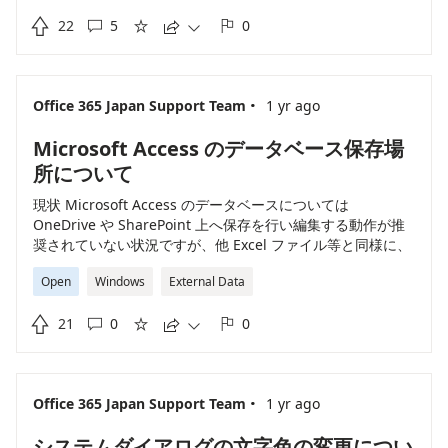

22
5
0





·
Office 365 Japan Support Team
1 yr ago
Microsoft Access のデータベース保存場
所について
現状 Microsoft Access のデータベースについては
OneDrive や SharePoint 上へ保存を行い編集する動作が推
奨されていない状況ですが、他 Excel ファイル等と同様に、
OneDrive や SharePoint 上へ保存したデータについても編
Open
Windows
External Data
集可能とし、複数のユーザーにてリアルタイムでの共同編集
ができるようが機能改善いただきますようお願いいたしま

21
0
0
す。





·
Office 365 Japan Support Team
1 yr ago
システムダイアログの文字色の変更につい