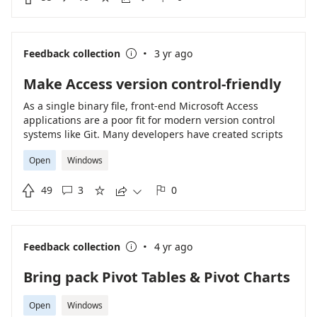
·
Feedback collection
3 yr ago

Make Access version control-friendly
As a single binary file, front-end Microsoft Access
applications are a poor fit for modern version control
systems like Git. Many developers have created scripts
that use the undocumneted SaveAsText and
Open
Windows
LoadFromText methods to split the single binary front-
end file into individual text files that are better suited for

49
3
0
version control.





·
Feedback collection
4 yr ago

Bring pack Pivot Tables & Pivot Charts
Open
Windows