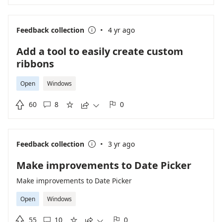
·
Feedback collection
4 yr ago

Add a tool to easily create custom
ribbons
Open
Windows

60
8
0





·
Feedback collection
3 yr ago

Make improvements to Date Picker
Make improvements to Date Picker
Open
Windows

55
10
0




