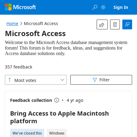
Loading...
Sign In


Home
Microsoft Access




Microsoft Access
357 feedback
Filter
Most votes



·
Feedback collection
4 yr ago

Bring Access to Apple Macintosh
platform
We've closed this
Windows