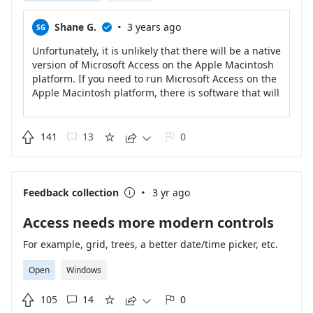
·
Shane G.
3 years ago
SG

Unfortunately, it is unlikely that there will be a native
version of Microsoft Access on the Apple Macintosh
platform. If you need to run Microsoft Access on the
Apple Macintosh platform, there is software that will
allow you to run Windows applications on a
Macintosh.

141
13
0





·
Feedback collection
3 yr ago

Access needs more modern controls
For example, grid, trees, a better date/time picker, etc.
Open
Windows

105
14
0




