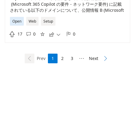
(Microsoft 365 Copilot の要件 - ネットワーク要件) に記載
されている以下のドメインについて、公開情報 B (Microsoft
365 の URL と IP アドレスの範囲) には記載されていない。
Open
Web
Setup
Microsoft 365 の機能を利用する上で必要なアドレスである
ため、公開情報 B に記載するようにしてほしい。 ・

17
0
0
copilot.microsoft.com、*.copilot.microsoft.com ・





*.bing.com、*.bingapis.com (公開情報 A) タイトル :
Microsoft 365 Copilot の要件 - ネットワーク要件 アドレス :
https://learn.microsoft.com/ja-jp/copilot/microsoft-
365/microsoft-365-copilot-requirements#network-
Prev
1
2
3
Next



requirements
(公開情報 B) タイトル : Microsoft 365 の
URL と IP アドレスの範囲 アドレス :
https://learn.microsoft.com/ja-jp/microsoft-
365/enterprise/urls-and-ip-address-ranges
Built on Dynamics 365
Learn more about feedback
Privacy
Terms of use
Code of conduct
Consumer Health Privacy