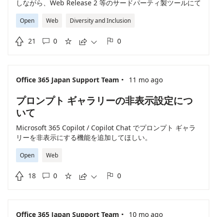
しながら、Web Release 2 等のサードパーティ製ツールにて
作成したイントラの検索 Window では、AIの要約が出力さ
Open
Web
Diversity and Inclusion
れません。 また、現状 URL のパラメーターで Copilot Chat
へクエリやプロンプトを渡すための機能が公開情報上でも確

21
0
0
認できていません。 そのため、Copilot Search の機能とし





て URL のパラメーターで Copilot Chat へクエリやプロンプ
トを渡せるよう機能改善を希望します。
·
Office 365 Japan Support Team
11 mo ago
プロンプト ギャラリーの非表示設定につ
いて
Microsoft 365 Copilot / Copilot Chat でプロンプト ギャラ
リーを非表示にする機能を追加してほしい。
Open
Web

18
0
0





·
Office 365 Japan Support Team
10 mo ago