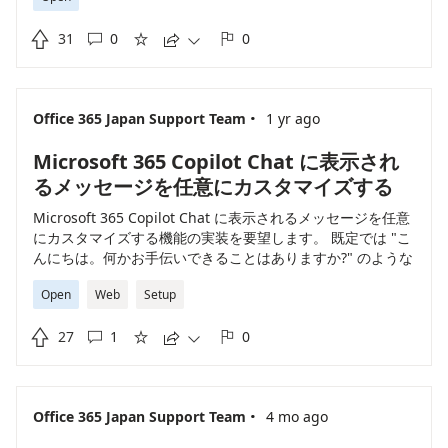

31
0
0





·
Office 365 Japan Support Team
1 yr ago
Microsoft 365 Copilot Chat に表示され
るメッセージを任意にカスタマイズする
Microsoft 365 Copilot Chat に表示されるメッセージを任意
にカスタマイズする機能の実装を要望します。 既定では "こ
んにちは。何かお手伝いできることはありますか?" のような
文章が表示されますが、この文章を任意にカスタマイズして
Open
Web
Setup
留意事項などを表示できるような機能の実装を希望いたしま
す。

27
1
0





·
Office 365 Japan Support Team
4 mo ago