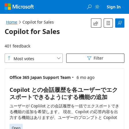
Loading...
Sign In


Home
Copilot for Sales




Copilot for Sales
401 feedback
Filter
Most votes



·
Office 365 Japan Support Team
6 mo ago
Copilot との会話履歴を各ユーザーでエク
スポートできるようにする機能の追加
ユーザーが Coplilot との会話履歴を一括でエクスポートでき
る機能の追加を希望します。 現在、Copilot の応答内容を出
力する機能はありますが、ユーザーのプロンプトと Copilot
の応答も含めてすべて出力できるようにしたいです。
Open