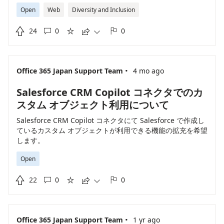
ユーザーやグループを指定して共有が可能です。 特定のユー
Open
Web
Diversity and Inclusion
ザーやグループとの共有を含めて、エージェントの共有全般
を制御する機能の実装を希望します。

24
0
0





·
Office 365 Japan Support Team
4 mo ago
Salesforce CRM Copilot コネクタでのカ
スタム オブジェクト利用について
Salesforce CRM Copilot コネクタにて Salesforce で作成し
ているカスタム オブジェクトが利用できる機能の拡充を希望
します。
Open

22
0
0





·
Office 365 Japan Support Team
1 yr ago