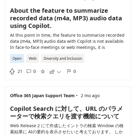
About the feature to summarize
recorded data (m4a, MP3) audio data
using Copilot.
At this point in time, the feature to summarize recorded
data (m4a, MP3) audio data with Copilot is not available.
In face-to-face meetings or web meetings, it is
cumbersome for each person to connect by speaking
Open
Web
Diversity and Inclusion
from their microphone each time. Therefore, even when
meetings are held in person, we hope for the provision

21
0
0
of a feature that allows Copilot to summarize the





meeting content using recorded data (m4a, MP3) audio
data.
·
Office 365 Japan Support Team
2 mo ago
Copilot Search に対して、URL のパラメ
ーターで検索クエリを渡す機能について
Web Release 2 にて作成したイントラの検索 Window の検
索結果に AIの要約を表示させたいと考えております。 しか