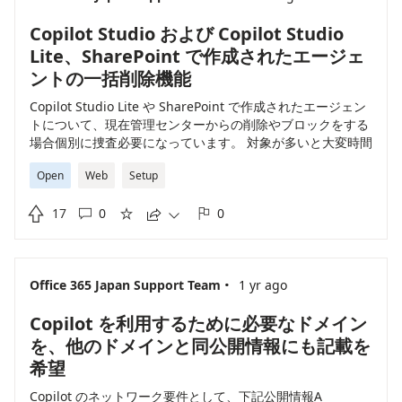
Copilot Studio および Copilot Studio
Lite、SharePoint で作成されたエージェ
ントの一括削除機能
Copilot Studio Lite や SharePoint で作成されたエージェン
トについて、現在管理センターからの削除やブロックをする
場合個別に捜査必要になっています。 対象が多いと大変時間
がかかってしまいますので、各種エージェントについて複数
Open
Web
Setup
選択による一括での制御やコマンドレットによる複数対象の
一括処理を可能とする機能の実装を希望します。

17
0
0





·
Office 365 Japan Support Team
1 yr ago
Copilot を利用するために必要なドメイン
を、他のドメインと同公開情報にも記載を
希望
Copilot のネットワーク要件として、下記公開情報A