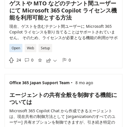
ゲストや MTO などのテナント間ユーザー
にて Microsoft 365 Copilot ライセンス機
能を利用可能とする方法
現在、ゲストを含むテナント間ユーザーに Microsoft 365
Copilot ライセンスを割り当てることはサポートされていま
せん。 そのため、ライセンスが必要となる機能の利用がサポ
ートされていない状態となるため、テナント間ユーザーにて
Open
Web
Setup
Microsoft 365 Copilot ライセンス機能を利用可能とする方
法の実装を希望します。

24
0
0





·
Office 365 Japan Support Team
8 mo ago
エージェントの共有全般を制御する機能に
ついては
Microsoft 365 Copilot Chat から作成できるエージェント
は、現在共有の制御方法として [organizationのすべてのユ
ーザー] 共有オプションを制御できますが、引き続き特定の