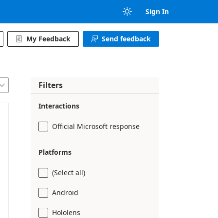

Sign In
My Feedback
Send feedback


Filters

Interactions
Official Microsoft response
Platforms
(Select all)
Android
Hololens