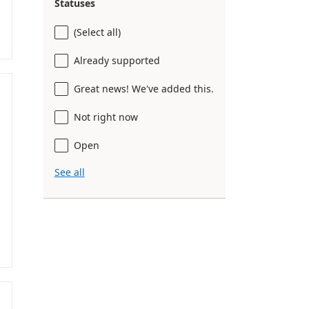
Statuses
(Select all)
Already supported
Great news! We've added this.
Not right now
Open
See all