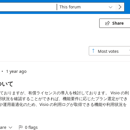
This forum


Share

Most votes

·
m
1 year ago
ついて
しておりますが、有償ライセンスの導入を検討しております。 Visio の利
用状況を確認することができれば、機能要件に応じたプラン選定ができ
運用最適化のため、Visio の利用ログが取得できる機能や利用状況を
す。
are
0 flags

