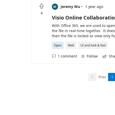
·

Jeremy Wu
1 year ago
JW
4
Visio Online Collaborati
With Office 365, we are used to open
the file in real-time together. It do
then the file is locked as view only f
experience can have consistent user 
Open
Web
UI and look & feel
see Visio web functions similarly to 
and in real-time see each other's ed
1 comment
Follow
Sha



Prev
1
