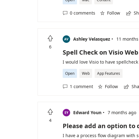
るように、サービスを拡張してほしい
da wir nur einzelne Grafiken austa
keine konsistente Qualität. Alle W
0 comments
Follow
Sh



zu Layoutänderungen. Erwartetes Ver
individuellen, niedrigem Faktor (z.B.
Qualität ohne Nachbearbeitung Wir v
Gesamtbestand ca. 2.200 Dateien. 
·

Konsistenz unserer Produkte. Bitte 
Ashley Velasquez
11 months
AV
Lösung geplant ist.
6
Spell Check on Visio Web
I would love Visio to have spellcheck
Open
Web
App Features
1 comment
Follow
Sha



·

Edward Youn
7 months ago
EY
4
Please add an option to 
I have a process flow diagram with s