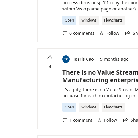
process decisions). If I copy the c
within Visio (same page or another), 
number #### seems to represent numb
Open
Windows
Flowcharts
file, and unaffected by computer reb
rename all connectors every time I 
0 comments
Follow
Sh
in Visio that disables this feature?



·

Torris Cao
9 months ago
TC
4
There is no Value Stream
Manufacturing enterpris
it's a pity, there is no Value Strea
becuase for each manufacturing ente
Open
Windows
Flowcharts
1 comment
Follow
Sha


