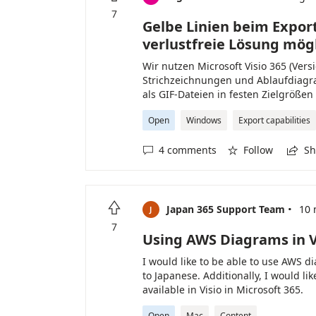
7
Gelbe Linien beim Export 
verlustfreie Lösung mög
Wir nutzen Microsoft Visio 365 (Ver
Strichzeichnungen und Ablaufdiagra
als GIF-Dateien in festen Zielgrößen 
Monaten) treten beim Export unerw
Open
Windows
Export capabilities
auf (v.a. bei Rechtecken, diese kön
Arbeitsplätze und unseren externen 
4 comments
Follow
Sh
bisheriger Workflow: - Diagramme und



116 mm, 50 mm), um konsistente Größ
aus Visio über Datei → Speichern unt
120 × 120 Pixel/Zoll „Auflösung“). - 
·

Nachbearbeitung. Aktuelles Verhalte
Japan 365 Support Team
10 
J
obwohl Gelb in unseren Zeichnungen n
7
Abbildungen auf. Getestete Lösungs
Using AWS Diagrams in V
Entfernt gelbe Linie nur in Einzelf
I would like to be able to use AWS d
2. Objekt breiter bzw. an rechten 
to Japanese. Additionally, I would lik
3. Export mit hohem Faktor (z. B. 50
available in Visio in Micro
ist viel zu groß (z. B. 984 px statt 2
AWS ダイアグラムを利用できるようにしてほ
Linien werden dünner, Schrift unsch
Open
Mac
Content