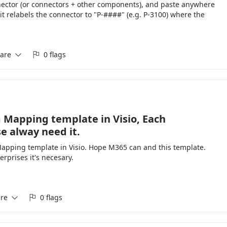
onnector (or connectors + other components), and paste anywhere
it relabels the connector to "P-####" (e.g. P-3100) where the
er of connectors within the file. This happens in every Visio
oot. I find this extremely inconvenient as this requires me to
copy/paste figures from one page to another. Can we add an option
are
0 flags


 Mapping template in Visio, Each
e alway need it.
m Mapping template in Visio. Hope M365 can and this template.
rprises it's necesary.
re
0 flags

