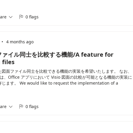
are
0 flags


·
m
4 months ago
ァイル同士を比較する機能/A feature for
files
て作成した図面ファイル同士を比較できる機能の実装を希望いたします。 なお、
は、Office アプリにおいて Visio 図面の比較が可能となる機能の実装に
ould like to request the implementation of a
 compare diagram files created in Visio. If implementing this
ficult, we would also appreciate your consideration of
ffice apps that enables the comparison of Visio diagrams.
are
0 flags

