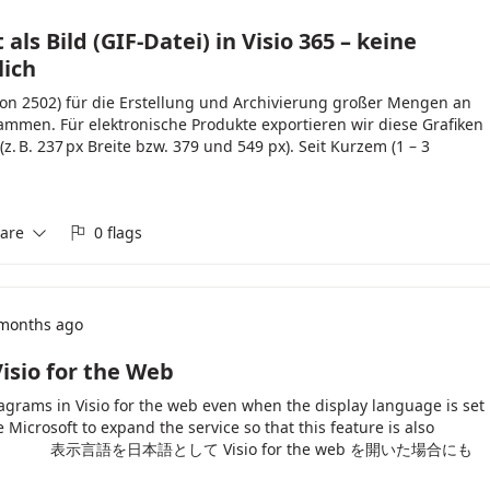
als Bild (GIF-Datei) in Visio 365 – keine
lich
sion 2502) für die Erstellung und Archivierung großer Mengen an
mmen. Für elektronische Produkte exportieren wir diese Grafiken
(z. B. 237 px Breite bzw. 379 und 549 px). Seit Kurzem (1 – 3
ünschte gelbe Streifen am rechten Rand verschiedener Elemente
nen auch im Hintergrund liegen). Das Problem betrifft mehrere
Dienstleister. Es tritt auch bei JPG- und PNG-Exporten auf. Unser
are
0 flags
 Bilder werden in Visio mit festen Breiten angelegt (z. B. 80 mm,


en für Print und Online zu gewährleisten. - Export erfolgt direkt
er bzw. F12 → Als GIF, mit benutzerdefiniertem Faktor (z. B.
Bisher war das Ergebnis verlustfrei und konsistent, ohne
n: - Gelber Rand (senkrecht) erscheint rechts an Objekten,
months ago
icht verwendet wird. - Fehler tritt bei vielen, aber nicht allen
ansätze (alle unbefriedigend): 1. Linienfarbe auf Weiß setzen →
isio for the Web
ällen und bei Ablaufdiagrammen, zusätzlicher manueller Aufwand.
iagrams in Visio for the web even when the display language is set
Rand ziehen → Funktioniert manchmal, erfordert Layoutänderungen.
e Microsoft to expand the service so that this feature is also
0 × 500 Pixel „Auflösung“) → Gelber Rand verschwindet, aber Datei
soft 365. 表示言語を日本語として Visio for the web を開いた場合にも
37 px breit). Nachträgliche Verkleinerung führt zu Qualitätsverlust: •
しい。 また、Visio in Microsoft 365 上でも当該機能を利用でき
arf, Farben können sich verändern. • Uneinheitliches Gesamtbild,