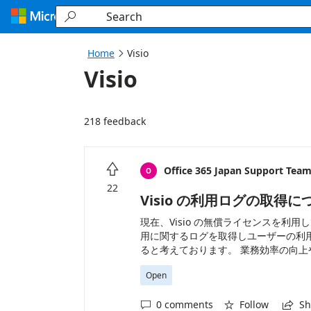
Loading...

Home
Visio

Visio
218 feedback

Office 365 Japan Support Tea
O
22
Visio の利用ログの取得に
現在、Visio の無償ライセンスを利用
用に関するログを取得しユーザーの利
ると考えております。 業務効率の向上や
確認できる機能の実装を希望いたしま
Open
0 comments
Follow
Sh


