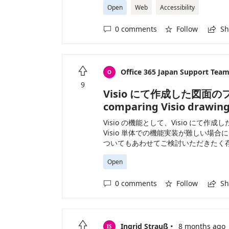
Open
Web
Accessibility
0 comments
Follow
Sh




Office 365 Japan Support Tea
O
9
Visio にて作成した図面のフ
comparing Visio drawing 
Visio の機能として、Visio に
Visio 単体での機能実装が難しい場合に
ついてもあわせてご検討いただきたく存じます。 We w
feature in Visio that allows users to
Open
feature within Visio alone proves dif
implementing a feature within the O
0 comments
Follow
Sh



·

Ingrid Strauß
8 months ago
IS