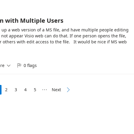
on with Multiple Users
 up a web version of a MS file, and have multiple people editing
es not appear Visio web can do that. If one person opens the file,
or others with edit access to the file. It would be nice if MS web
experience across different software/applications. I would like to
Excel web, where multiple users can edit the file at the same time
it on screen.
re
0 flags


2
3
4
5
Next

