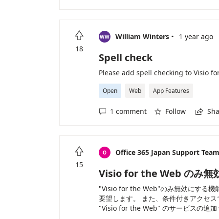
·

William Winters
1 year ago
WW
18
Spell check
Please add spell checking to Visio for
Open
Web
App Features
1 comment
Follow
Sha




Office 365 Japan Support Tea
O
15
Visio for the Web
"Visio for the Web"のみ無効
要望します。 また、条件付きアクセスでのアク
"Visio for the Web" のサービ